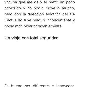
vacuna que me dejó el brazo un poco 
adolorido y no podía moverlo mucho, 
pero con la dirección eléctrica del C4 
Cactus no tuve ningún inconveniente y 
podía maniobrar agradablemente.
Un viaje con total seguridad
.
Es bueno ser diferente e innovador, 
siempre y cuando no se escatime en 
seguridad y Citroën es muy consciente 
de ello. La versión probada (Shine 1.6 
AT) viene con funciones avanzadas 