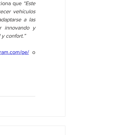
ciona que 
“Este 
ecer vehículos 
aptarse a las 
r innovando y 
y confort.”
ram.com/pe/
 o 