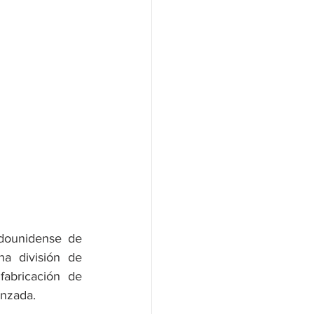
dounidense de 
a división de 
abricación de 
anzada.