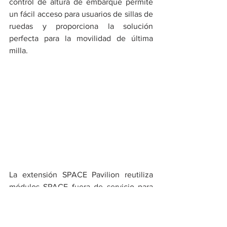
control de altura de embarque permite 
un fácil acceso para usuarios de sillas de 
ruedas y proporciona la solución 
perfecta para la movilidad de última 
milla.
La extensión SPACE Pavilion reutiliza 
módulos SPACE fuera de servicio para 
formar un centro físico que puede ser 
transportado fácilmente para mejorar la 
usabilidad en áreas desfavorecidas. Un 