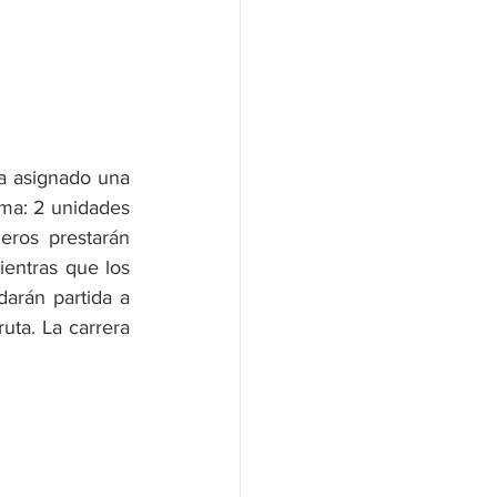
a asignado una 
ma: 2 unidades 
ros prestarán 
ientras que los 
arán partida a 
uta. La carrera 