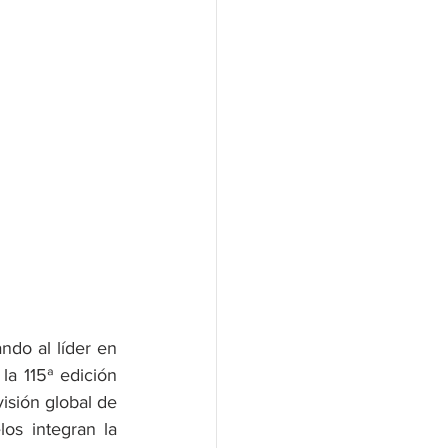
do al líder en 
la 115ª edición 
isión global de 
os integran la 