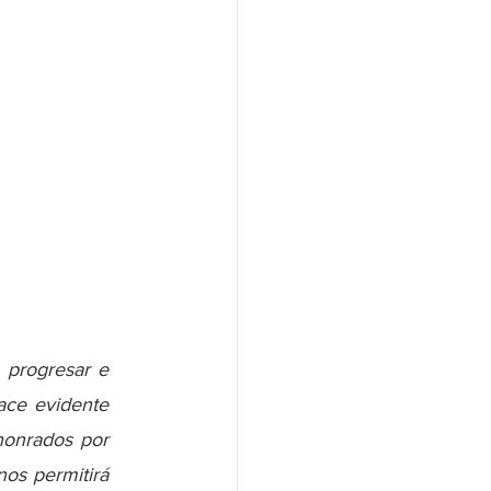
progresar e 
ace evidente 
honrados por 
os permitirá 