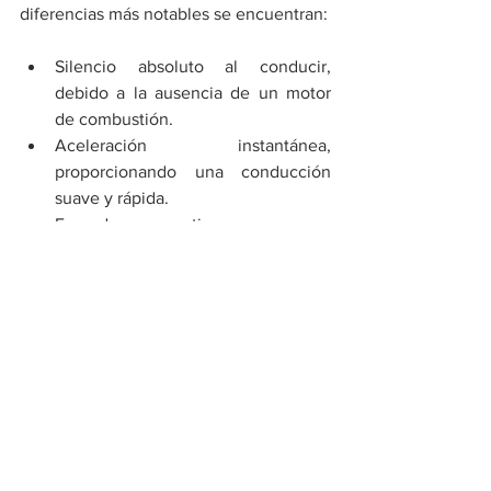
diferencias más notables se encuentran:
Silencio absoluto al conducir, 
debido a la ausencia de un motor 
de combustión.
Aceleración instantánea, 
proporcionando una conducción 
suave y rápida.
Frenado regenerativo, que recupera 
energía al frenar, mejorando la 
eficiencia del vehículo.
Cero emisiones de escape, 
contribuyendo a la reducción de la 
contaminación en zonas urbanas.
Ahorro económico, ya que cargar 
un EV5, representa una reducción 
de  80% del costo en comparación 
al llenado de un tanque de gasolina 
de una SUV de dimensiones 