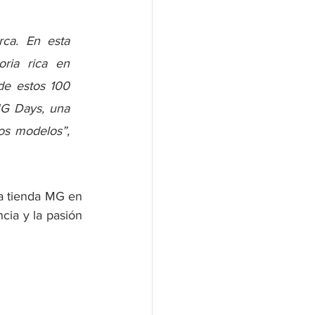
ca. En esta 
ria rica en 
de estos 100 
MG Days, una 
os modelos”,
a tienda MG en 
cia y la pasión 