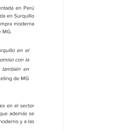
entada en Perú 
da en Surquillo 
compra moderna 
de MG.
uillo en el 
omiso con la 
 también en 
keting de MG 
s en el sector 
 que además se 
moderno y a las 