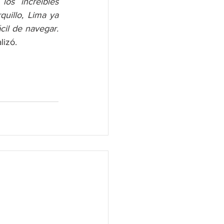
os increíbles 
uillo, Lima ya 
il de navegar. 
alizó. 