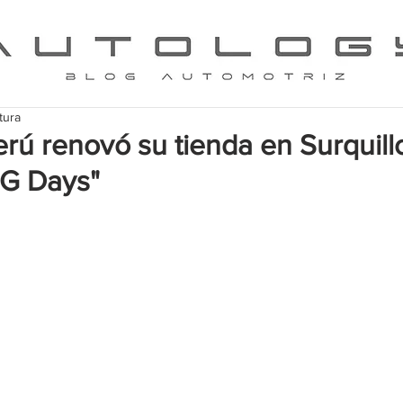
tura
ú renovó su tienda en Surquillo
G Days"