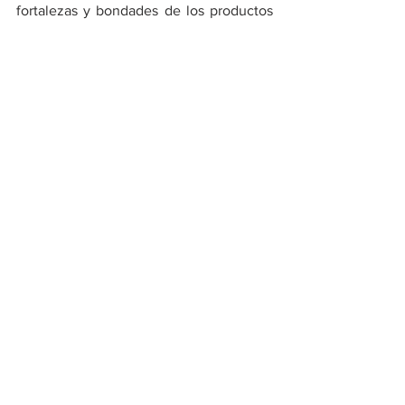
fortalezas y bondades de los productos 
OMODA. 
Con el objetivo de crear una experiencia 
ecológica de escenario completo para 
los usuarios, OMODA continuará 
haciendo grandes esfuerzos en la 
creación de un ecosistema de usuarios 
globalizado, y liderará el futuro de una 
mejor vida viajera junto con más 
usuarios. 