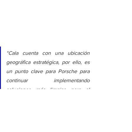
“Cala cuenta con una ubicación 
geográfica estratégica, por ello, es 
un punto clave para Porsche para 
continuar implementando 
soluciones más limpias para el 
medio ambiente. Agradecemos a 
Cala por confiar en nosotros y 
compartir nuestra visión hacia un 
futuro más sostenible”, remarcó el 