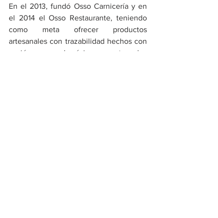
En el 2013, fundó Osso Carnicería y en 
el 2014 el Osso Restaurante, teniendo 
como meta ofrecer productos 
artesanales con trazabilidad hechos con 
pasión y con el máximo respeto a los 
animales. Además de contar con varios 
establecimientos en la capital del país, 
Renzo ha internacionalizado su negocio 
en ciudades como Sao Paulo (Brasil) y 
Miami (EEUU).
Cabe mencionar que, Osso Restaurante 
ocupó en el 2023, el puesto 33 en los 
"50 Best" Latinoamérica, logrando 
obtener diversos reconocimientos 
alrededor del mundo.
//