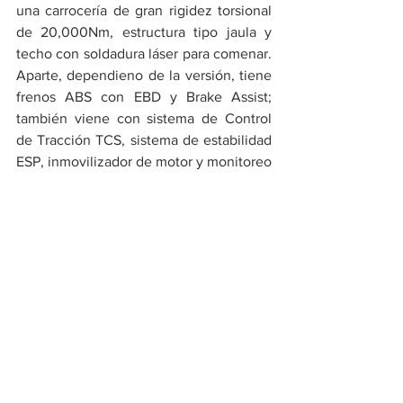
una carrocería de gran rigidez torsional 
de 20,000Nm, estructura tipo jaula y 
techo con soldadura láser para comenar. 
Aparte, dependieno de la versión, tiene 
frenos ABS con EBD y Brake Assist; 
también viene con sistema de Control 
de Tracción TCS, sistema de estabilidad 
ESP, inmovilizador de motor y monitoreo 
de presión de neumáticos TPMS. En lo 
que respecta a airbags, viene con doble 
airbag frontal. 