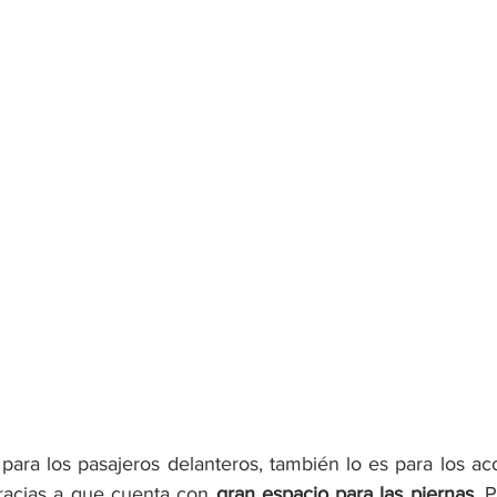
á para los pasajeros delanteros, también lo es para los a
gracias a que cuenta con 
gran espacio para las piernas
. P