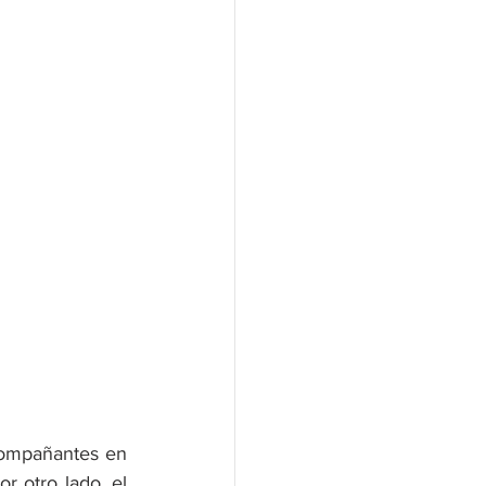
compañantes en 
or otro lado, el 