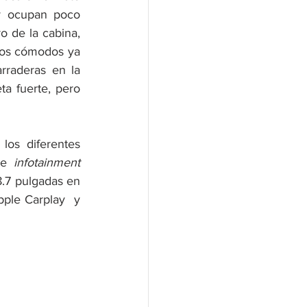
 y ocupan poco 
o de la cabina, 
tos cómodos ya 
raderas en la 
 fuerte, pero 
os diferentes 
de 
infotainment 
.7 pulgadas en 
pple Carplay  y 