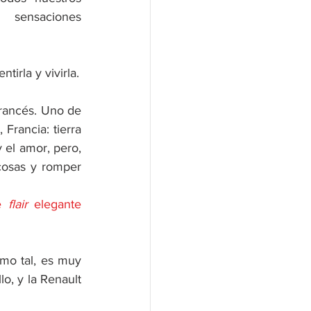
sensaciones 
tirla y vivirla.
rancés. Uno de 
Francia: tierra 
 el amor, pero, 
cosas y romper 
e 
flair
 elegante 
mo tal, es muy 
, y la Renault 