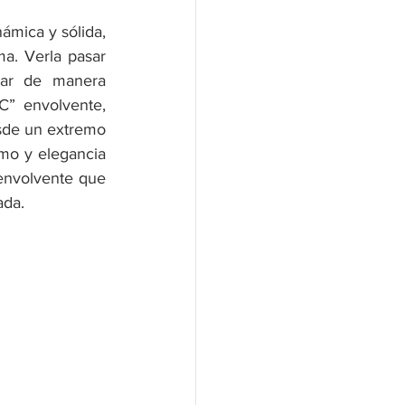
mica y sólida, 
a. Verla pasar 
ar de manera 
” envolvente, 
sde un extremo 
mo y elegancia 
envolvente que 
ada.