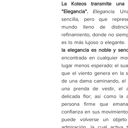
La Koleos transmite una 
“Elegancia”.
Elegancia.
 Una
sencilla, pero que repres
mundo lleno de distinci
refinamiento, donde no siemp
es lo más lujoso o elegante. 
la elegancia es noble y senci
encontrada en cualquier mo
lugar menos esperado: el su
que el viento genera en la s
de una dama caminando, el s
una prenda de vestir, el 
delicada flor; así como la 
persona firme que emana
confianza en sus movimientos
puede volverse un objet
admiración, la cual activa 