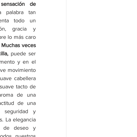
sensación de 
 palabra tan 
enta todo un 
ón, gracia y 
re lo más caro 
 
Muchas veces 
lla,
 puede ser 
mento y en el 
ave movimiento 
uave cabellera 
uave tacto de 
aroma de una 
actitud de una 
 seguridad y 
. La elegancia 
o de deseo y 
todos nuestros 