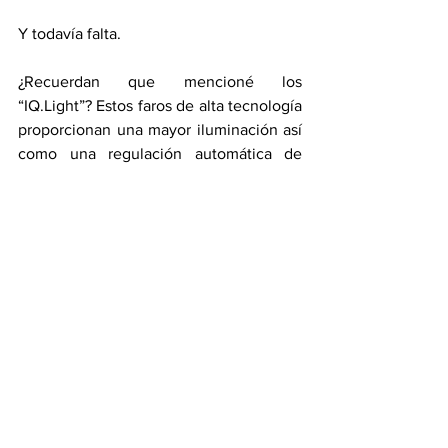
Y todavía falta.
¿Recuerdan que mencioné los 
“IQ.Light”? Estos faros de alta tecnología 
proporcionan una mayor iluminación así 
como una regulación automática de 
alcance cuando otro vehículo se acerca 
en dirección opuesta, y también 
cuentan con “luz de curva dinámica”, 
que ilumina el ángulo en la dirección 
que el conductor aplica en el volante.