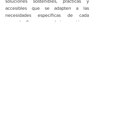
soluciones sostenibles, prácticas y 
accesibles que se adapten a las 
necesidades específicas de cada 
mercado. Creemos que la innovación en 
transporte debe ir acompañada de un 
enfoque responsable hacia el medio 
ambiente" señaló Stephanie Guerra, 
especialista de Asuntos Corporativos & 
ESG de Toyota del Perú.
Durante estos 15 años, la compañía ha 
contribuido significativamente a la 
reducción de emisiones en el Perú, 
evitando más de 969 mil toneladas de 
CO2 equivalente desde 2009 gracias a 
nuestras tecnologías híbridas y a gas 
natural. La marca tiene como objetivo 
alcanzar la venta de 2,000 unidades 
electrificadas este año, con una 