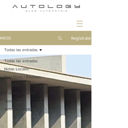
Regístrate
INICIO
Todas las entradas
Todas las entradas
Notas Locales
Test Drive / Reviews
Novedad
Análisis y Opinión
Diseño
Autology Sketch