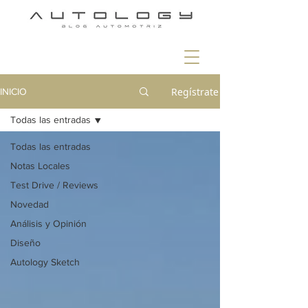
Regístrate
INICIO
Todas las entradas
Todas las entradas
Notas Locales
Test Drive / Reviews
Novedad
Análisis y Opinión
Diseño
Autology Sketch