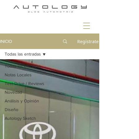
Regístrate
INICIO
Todas las entradas
Todas las entradas
Notas Locales
Test Drive / Reviews
Novedad
Análisis y Opinión
Diseño
Autology Sketch