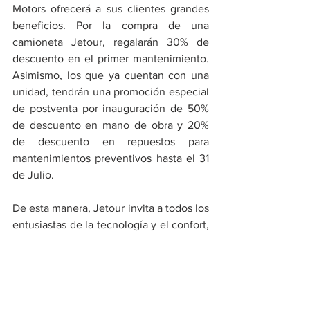
Motors ofrecerá a sus clientes grandes 
beneficios. Por la compra de una 
camioneta Jetour, regalarán 30% de 
descuento en el primer mantenimiento. 
Asimismo, los que ya cuentan con una 
unidad, tendrán una promoción especial 
de postventa por inauguración de 50% 
de descuento en mano de obra y 20% 
de descuento en repuestos para 
mantenimientos preventivos hasta el 31 
de Julio.
De esta manera, Jetour invita a todos los 
entusiastas de la tecnología y el confort, 
así como a quienes buscan un vehículo 
que combine rendimiento, elegancia y 
valor, a visitar este nuevo punto de 
venta en Av. Javier Prado Este 1197, La 
Victoria. Los horarios de atención para el 