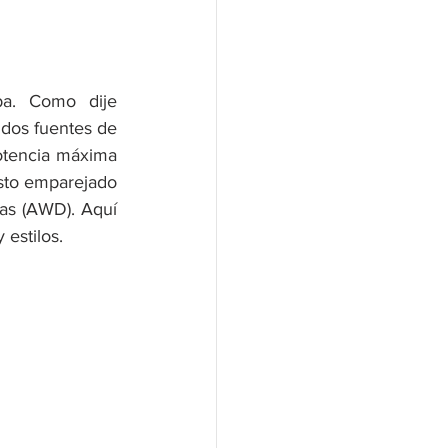
a. Como dije 
 dos fuentes de 
otencia máxima 
sto emparejado 
as (AWD). Aquí 
estilos.