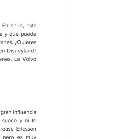
n serio, esta 
da y que puede 
ienes. ¿Quieres 
en Disneyland? 
enes. La Volvo 
ran influencia 
sueco y ni te 
as), Ericsson 
ú pero es muy 