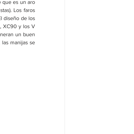
 que es un aro 
tas). Los faros 
 diseño de los 
, XC90 y los V 
eneran un buen 
 las manijas se 