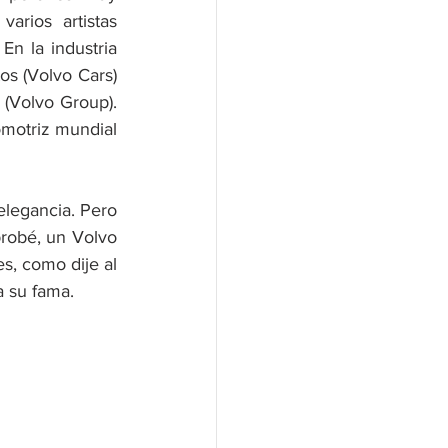
rios artistas 
n la industria 
s (Volvo Cars) 
(Volvo Group). 
otriz mundial  
legancia. Pero 
robé, un Volvo 
, como dije al 
a su fama.