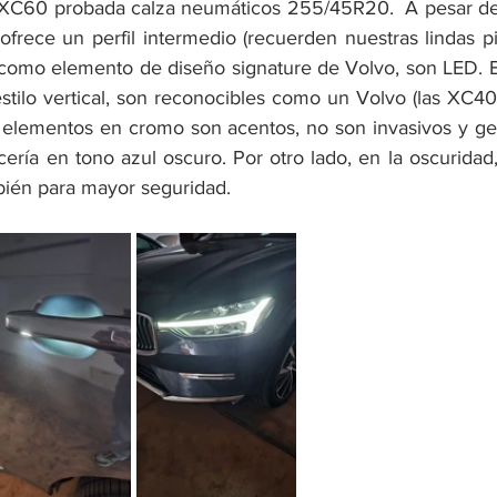
la XC60 probada calza neumáticos 255/45R20.  A pesar de
frece un perfil intermedio (recuerden nuestras lindas pis
" como elemento de diseño signature de Volvo, son LED. El
estilo vertical, son reconocibles como un Volvo (las XC40
os elementos en cromo son acentos, no son invasivos y g
cería en tono azul oscuro. Por otro lado, en la oscuridad,
mbién para mayor seguridad.