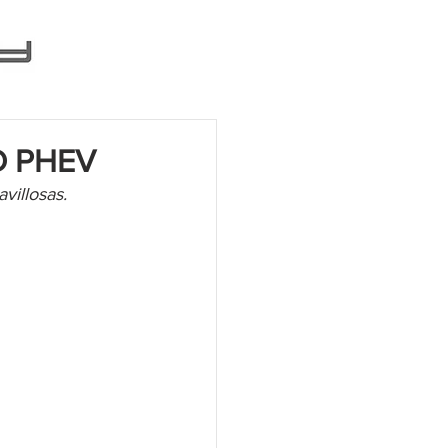
D PHEV
villosas. 