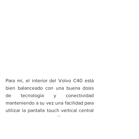
Para mí, el interior del Volvo C40 está 
bien balanceado con una buena dosis 
de tecnología y conectividad 
manteniendo a su vez una facilidad para 
utilizar la pantalla touch vertical central 
y otros comandos. El selector de 
cambios tiene un diseño minimalista 
que ocupa poco espacio en la consola 